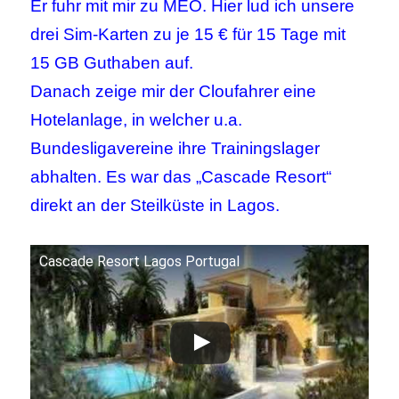
Er fuhr mit mir zu MEO. Hier lud ich unsere
drei Sim-Karten zu je 15 € für 15 Tage mit
15 GB Guthaben auf.
Danach zeige mir der Cloufahrer eine
Hotelanlage, in welcher u.a.
Bundesligavereine ihre Trainingslager
abhalten. Es war das „Cascade Resort“
direkt an der Steilküste in Lagos.
Cascade Resort Lagos Portugal