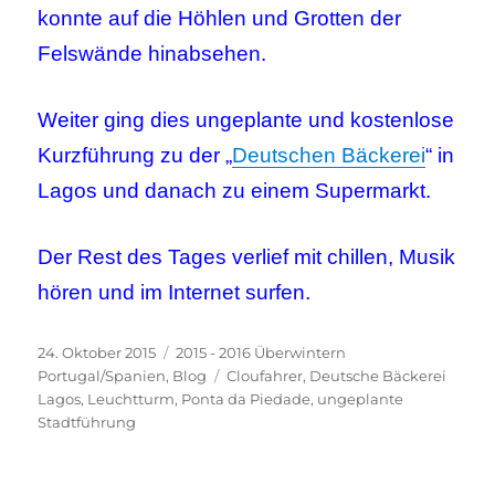
konnte auf die Höhlen und Grotten der
Felswände hinabsehen.
Weiter ging dies ungeplante und kostenlose
Kurzführung zu der „
Deutschen Bäckerei
“ in
Lagos und danach zu einem Supermarkt.
Der Rest des Tages verlief mit chillen, Musik
hören und im Internet surfen.
Veröffentlicht
Kategorien
24. Oktober 2015
2015 - 2016 Überwintern
am
Schlagwörter
Portugal/Spanien
,
Blog
Cloufahrer
,
Deutsche Bäckerei
Lagos
,
Leuchtturm
,
Ponta da Piedade
,
ungeplante
Stadtführung