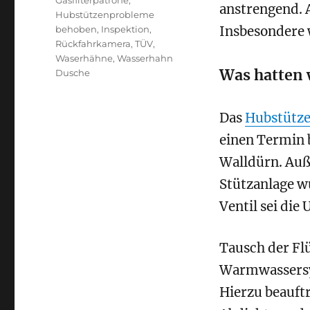
Gasfilterpatrone
,
anstrengend. A
Hubstützenprobleme
behoben
,
Inspektion
,
Insbesondere 
Rückfahrkamera
,
TÜV
,
Waserhähne
,
Wasserhahn
Was hatten 
Dusche
Das
Hubstütz
einen Termin b
Walldürn. Auß
Stützanlage w
Ventil sei di
Tausch der Fl
Warmwassers
Hierzu beauftr