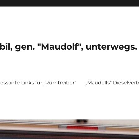
, gen. "Maudolf", unterwegs.
ressante Links für „Rumtreiber“
„Maudolfs“ Dieselver