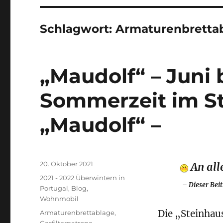
Schlagwort:
Armaturenbretta
„Maudolf“ – Juni 
Sommerzeit im St
„Maudolf“ –
Veröffentlicht
20. Oktober 2021
An all
am
Kategorien
2021 - 2022 Überwintern in
–
Dieser Beit
Portugal
,
Blog
,
Wohnmobil
Schlagwörter
Die „Steinhau
Armaturenbrettablage
,