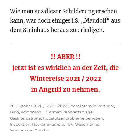
Wie man aus dieser Schilderung ersehen
kann, war doch einiges i.S. „Maudolf“ aus
dem Steinhaus heraus zu erledigen.
!! ABER !!
jetzt ist es wirklich an der Zeit, die
Wintereise 2021 / 2022
in Angriff zu nehmen.
Veröffentlicht
Kategorien
20. Oktober 2021
2021 - 2022 Überwintern in Portugal
,
am
Schlagwörter
Blog
,
Wohnmobil
Armaturenbrettablage
,
Gasfilterpatrone
,
Hubstützenprobleme behoben
,
Inspektion
,
Rückfahrkamera
,
TÜV
,
Waserhähne
,
Wasserhahn Dusche