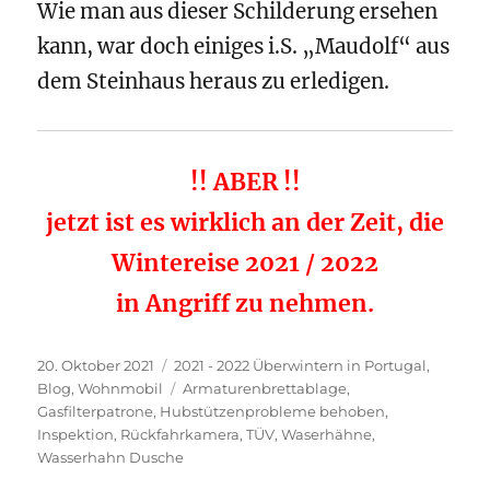
Wie man aus dieser Schilderung ersehen
kann, war doch einiges i.S. „Maudolf“ aus
dem Steinhaus heraus zu erledigen.
!! ABER !!
jetzt ist es wirklich an der Zeit, die
Wintereise 2021 / 2022
in Angriff zu nehmen.
Veröffentlicht
Kategorien
20. Oktober 2021
2021 - 2022 Überwintern in Portugal
,
am
Schlagwörter
Blog
,
Wohnmobil
Armaturenbrettablage
,
Gasfilterpatrone
,
Hubstützenprobleme behoben
,
Inspektion
,
Rückfahrkamera
,
TÜV
,
Waserhähne
,
Wasserhahn Dusche