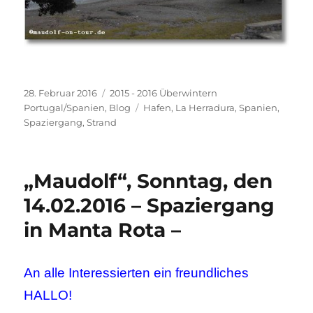
Veröffentlicht
Kategorien
28. Februar 2016
2015 - 2016 Überwintern
am
Schlagwörter
Portugal/Spanien
,
Blog
Hafen
,
La Herradura
,
Spanien
,
Spaziergang
,
Strand
„Maudolf“, Sonntag, den
14.02.2016 – Spaziergang
in Manta Rota –
An alle Interessierten ein freundliches
HALLO!