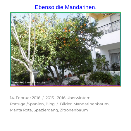
Ebenso die Mandarinen.
Veröffentlicht
Kategorien
14. Februar 2016
2015 - 2016 Überwintern
am
Schlagwörter
Portugal/Spanien
,
Blog
Bilder
,
Mandarinenbaum
,
Manta Rota
,
Spaziergang
,
Zitronenbaum