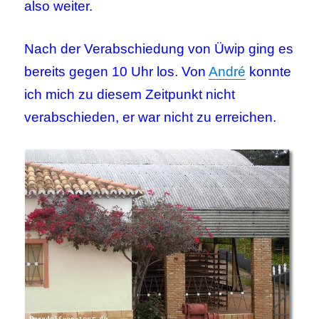
also weiter.
Nach der Verabschiedung von Üwip ging es
bereits gegen 10 Uhr los. Von
André
konnte
ich mich zu diesem Zeitpunkt nicht
verabschieden, er war nicht zu erreichen.