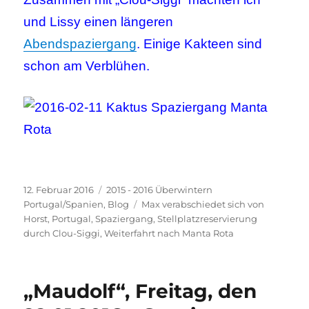
und Lissy einen längeren
Abendspaziergang
. Einige Kakteen sind
schon am Verblühen.
Veröffentlicht
Kategorien
12. Februar 2016
2015 - 2016 Überwintern
am
Schlagwörter
Portugal/Spanien
,
Blog
Max verabschiedet sich von
Horst
,
Portugal
,
Spaziergang
,
Stellplatzreservierung
durch Clou-Siggi
,
Weiterfahrt nach Manta Rota
„Maudolf“, Freitag, den